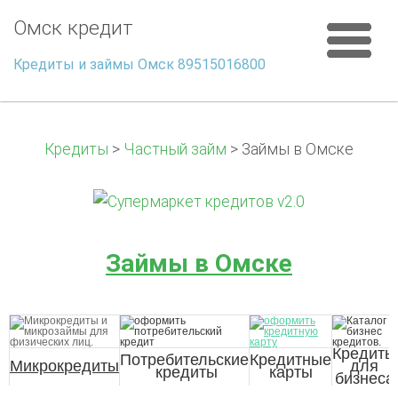
Омск кредит
Кредиты и займы Омск 89515016800
Кредиты
>
Частный займ
>
Займы в Омске
Займы в Омске
Кредиты
Потр
ебительские
Кредитны
е
Микрок
редиты
для
кредиты
карты
бизн
еса