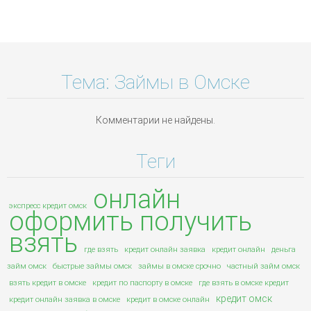
Тема: Займы в Омске
Комментарии не найдены.
Теги
онлайн
экспресс кредит омск
оформить
получить
взять
где взять
кредит онлайн заявка
кредит онлайн
деньга
займ омск
быстрые займы омск
займы в омске срочно
частный займ омск
взять кредит в омске
кредит по паспорту в омске
где взять в омске кредит
кредит омск
кредит онлайн заявка в омске
кредит в омске онлайн